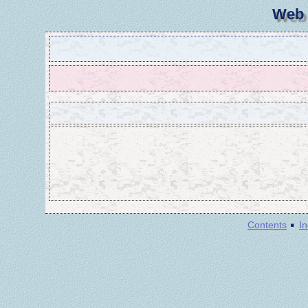
Web 
·
Contents
I